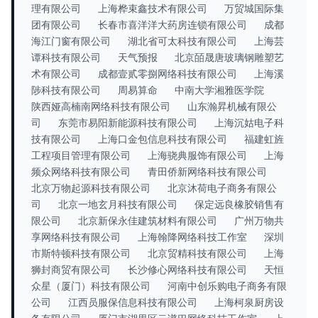
理有限公司
上海桦束鑫技术有限公司
万贸城国际集
团有限公司
长春市喜洋洋大药房连锁有限公司
成都
海江门窗有限公司
湖北省可太科技有限公司
上海芸
谭科技有限公司
天气预报
北京皕晟唐玻璃钢雕塑艺
术有限公司
成都壹贰零捌网络科技有限公司
上海溪
陟科技有限公司
周易算命
中南大学湘雅医学院
陕西娅高楠南网络科技有限公司
山东瀚昇机械有限公
司
东莞市易阳新能源科技有限公司
上海沉姑电子科
技有限公司
上海口金包信息科技有限公司
福建虹旌
工程项目管理有限公司
上海骁典服饰有限公司
上海
频众网络科技有限公司
青田侨新网络科技有限公司
北京万物起源科技有限公司
北京沐荷电子商务有限公
司
北京一地玄月科技有限公司
保定远良橡胶销售有
限公司
北京新保永佳建筑材料有限公司
广州万物共
享网络科技有限公司
上海翰降网络科技工作室
深圳
市斯特顿科技有限公司
北京贸精科技有限公司
上海
狮封商贸有限公司
长沙修心网络科技有限公司
天恒
众星（厦门）科技有限公司
河南中创乐购电子商务有限
公司
江西员服保信息科技有限公司
上海柯泉厨房设