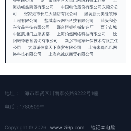
备有限公司
厦门市湖里区云谱巴网络科技工作室
上
海扬畅鑫商贸有限公司
中国电信股份有限公司东莞分公
司
张家港市长江大酒店有限公司
潍坊新元美缝装饰
工程有限公司
盐城南云网络科技有限公司
汕头和必
兴食品科技有限公司
邢台恒标机械制造厂
西宁市城
中区腾旭门业服务部
上海灼然网络科技有限公司
沈
阳诺锋教育咨询有限公司
新乡市瑞家环保技术有限责任
公司
太原诚信赢天下商贸有限公司
上海未鸟巴巴网
络科技有限公司
上海兆诚庆商贸有限公司
地址：上海市奉贤区川南奉公路9222号1幢
电话：1780509**
Copyright © 2026
www.zi6p.com
笔记本电脑